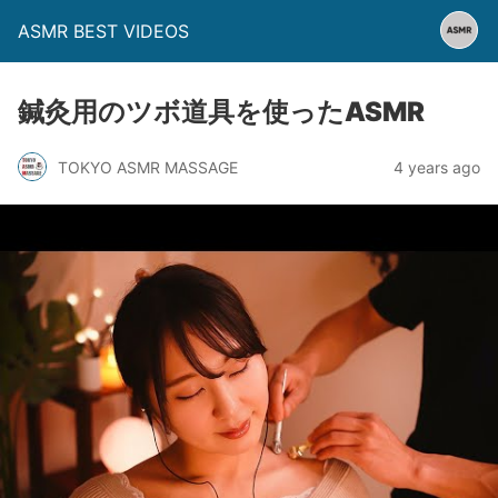
ASMR BEST VIDEOS
鍼灸用のツボ道具を使ったASMR
TOKYO ASMR MASSAGE
4 years ago