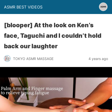
ASMR BEST VIDEOS
[blooper] At the look on Ken’s
face, Taguchi and I couldn’t hold
back our laughter
TOKYO ASMR MASSAGE
4 years ago