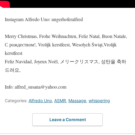
Instagram Alfredo Uno: ungerhoferalfred
Merry Christmas, Frohe Weihnachten, Feliz Natal, Buon Natale,
С рождеством!, Vrolijk kerstfeest, Wesołych Świąt,Vrolijk
kerstfeest
Feliz Navidad, Joyeux Noël, メリークリスマス, 성탄을 축하
드려요,
Info: alfred_susana@yahoo.com
Categories:
Alfredo Uno
,
ASMR
,
Massage
,
whispering
Leave a Comment