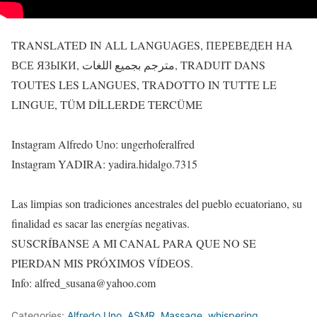
TRANSLATED IN ALL LANGUAGES, ПЕРЕВЕДЕН НА
ВСЕ ЯЗЫКИ, مترجم بجميع اللغات, TRADUIT DANS
TOUTES LES LANGUES, TRADOTTO IN TUTTE LE
LINGUE, TÜM DİLLERDE TERCÜME
Instagram Alfredo Uno: ungerhoferalfred
Instagram YADIRA: yadira.hidalgo.7315
Las limpias son tradiciones ancestrales del pueblo ecuatoriano, su
finalidad es sacar las energías negativas.
SUSCRÍBANSE A MI CANAL PARA QUE NO SE
PIERDAN MIS PRÓXIMOS VÍDEOS.
Info: alfred_susana@yahoo.com
Categories:
Alfredo Uno
,
ASMR
,
Massage
,
whispering