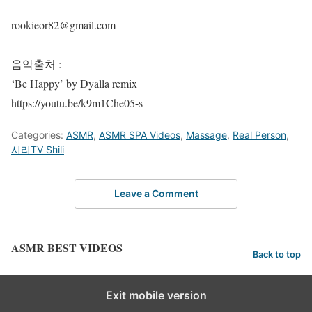
rookieor82@gmail.com
음악출처 :
‘Be Happy’ by Dyalla remix
https://youtu.be/k9m1Che05-s
Categories:
ASMR
,
ASMR SPA Videos
,
Massage
,
Real Person
,
시리TV Shili
Leave a Comment
ASMR BEST VIDEOS
Back to top
Exit mobile version