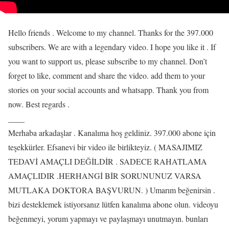
Hello friends . Welcome to my channel. Thanks for the 397.000
subscribers. We are with a legendary video. I hope you like it . If
you want to support us, please subscribe to my channel. Don’t
forget to like, comment and share the video. add them to your
stories on your social accounts and whatsapp. Thank you from
now. Best regards .
____
Merhaba arkadaşlar . Kanalıma hoş geldiniz. 397.000 abone için
teşekkürler. Efsanevi bir video ile birlikteyiz. ( MASAJIMIZ
TEDAVİ AMAÇLI DEĞİLDİR . SADECE RAHATLAMA
AMAÇLIDIR .HERHANGİ BİR SORUNUNUZ VARSA
MUTLAKA DOKTORA BAŞVURUN. ) Umarım beğenirsin .
bizi desteklemek istiyorsanız lütfen kanalıma abone olun. videoyu
beğenmeyi, yorum yapmayı ve paylaşmayı unutmayın. bunları