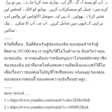
یہ آپ کو پسند آے گ . اگر آپ ہماری مدد کرنا چاہتے ہیں تو براہ
کرم میرے چینل کو سبسکرائب کریں۔ ویڈیو کو لائک ، کمنٹس اور
شئیر کرنا نہ بھولیں۔ انہیں اپنے سوشل اکاؤنٹس اور واٹس ایپ
پر اپنی کہانیوں میں شامل کریں۔ اب سے آپ کا شکریہ۔ نیک
تمنائیں .
____
สวัสดีเพื่อน . ยินดีต้อนรับสู่ช่องของฉัน ขอบคุณสำหรับผู้
ติดตาม 397.000 คน เราอยู่กับวิดีโอในตำนาน ฉันหวังว่าคุณ
จะชอบมัน . หากคุณต้องการสนับสนุนเราโปรดสมัครสมาชิก
ช่องของฉัน อย่าลืมกดไลค์แสดงความคิดเห็นและแชร์วิดีโอ
เพิ่มเรื่องราวของคุณในบัญชีโซเชียลและ whatsapp ของคุณ
ขอบคุณจากตอนนี้ ขอแสดงความนับถืออย่างสูง .
____
most viewed …
1 = https://www.youtube.com/watch?v=hw3ZSh10lzE
2 = https://www.youtube.com/watch?v=-94l9lN2Kn8