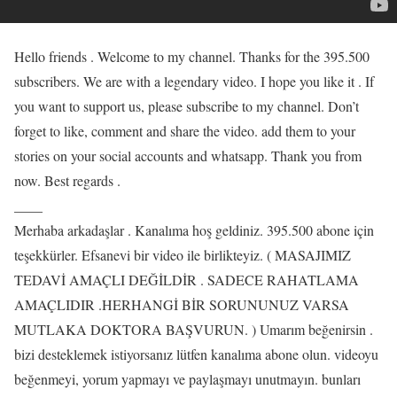
Hello friends . Welcome to my channel. Thanks for the 395.500
subscribers. We are with a legendary video. I hope you like it . If
you want to support us, please subscribe to my channel. Don’t
forget to like, comment and share the video. add them to your
stories on your social accounts and whatsapp. Thank you from
now. Best regards .
____
Merhaba arkadaşlar . Kanalıma hoş geldiniz. 395.500 abone için
teşekkürler. Efsanevi bir video ile birlikteyiz. ( MASAJIMIZ
TEDAVİ AMAÇLI DEĞİLDİR . SADECE RAHATLAMA
AMAÇLIDIR .HERHANGİ BİR SORUNUNUZ VARSA
MUTLAKA DOKTORA BAŞVURUN. ) Umarım beğenirsin .
bizi desteklemek istiyorsanız lütfen kanalıma abone olun. videoyu
beğenmeyi, yorum yapmayı ve paylaşmayı unutmayın. bunları