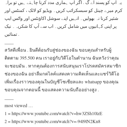
یہ آپ کو پسند آے گ . اگر آپ ہماری مدد کرنا چاہتے ہیں تو براہ
کرم میرے چینل کو سبسکرائب کریں۔ ویڈیو کو لائک ، کمنٹس اور
شئیر کرنا نہ بھولیں۔ انہیں اپنے سوشل اکاؤنٹس اور واٹس ایپ
پر اپنی کہانیوں میں شامل کریں۔ اب سے آپ کا شکریہ۔ نیک
تمنائیں .
____
สวัสดีเพื่อน . ยินดีต้อนรับสู่ช่องของฉัน ขอบคุณสำหรับผู้
ติดตาม 395.500 คน เราอยู่กับวิดีโอในตำนาน ฉันหวังว่าคุณ
จะชอบมัน . หากคุณต้องการสนับสนุนเราโปรดสมัครสมาชิก
ช่องของฉัน อย่าลืมกดไลค์แสดงความคิดเห็นและแชร์วิดีโอ
เพิ่มเรื่องราวของคุณในบัญชีโซเชียลและ whatsapp ของคุณ
ขอบคุณจากตอนนี้ ขอแสดงความนับถืออย่างสูง .
____
most viewed …
1 = https://www.youtube.com/watch?v=hw3ZSh10lzE
2 = https://www.youtube.com/watch?v=-94l9lN2Kn8