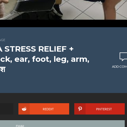
AGE
 STRESS RELIEF +
k, ear, foot, leg, arm,
िश
ADD CO
REDDIT
PINTEREST
EMAIL