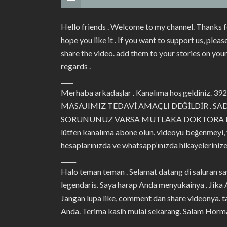
Hello friends . Welcome to my channel. Thanks f
hope you like it . If you want to support us, ple
share the video. add them to your stories on yo
regards .
____
Merhaba arkadaşlar . Kanalıma hoş geldiniz. 392.6
MASAJIMIZ TEDAVİ AMAÇLI DEĞİLDİR . S
SORUNUNUZ VARSA MUTLAKA DOKTORA BAŞVURU
lütfen kanalıma abone olun. videoyu beğenmeyi,
hesaplarınızda ve whatsapp’ınızda hikayelerinize
_____
Halo teman teman . Selamat datang di saluran s
legendaris. Saya harap Anda menyukainya . Jika
Jangan lupa like, comment dan share videonya. 
Anda. Terima kasih mulai sekarang. Salam Horma
____