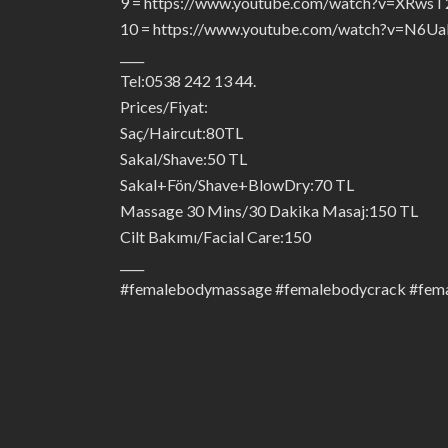
9 = https://www.youtube.com/watch?v=XRws
10 = https://www.youtube.com/watch?v=N6
____
Tel:0538 242 13 44.
Prices/Fiyat:
Saç/Haircut:80TL
Sakal/Shave:50 TL
Sakal+Fön/Shave+BlowDry:70 TL
Massage 30 Mins/30 Dakika Masaj:150 TL
Cilt Bakımı/Facial Care:150
____
#femalebodymassage #femalebodycrack #fema