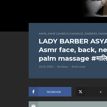
,
,
,
ASMR
ASMR ÇAMBEYLI MASSAGE
BARBERS
MASS
LADY BARBER ASYA
Asmr face, back, nec
palm massage #माल
10.07.2022
36 views
4 min read
FACEBOOK
X