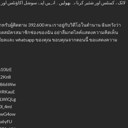
لائک ، کمنٹس اور شئیر کرنا نہ بھولیں۔ انہیں اپنے سوشل اکاؤنٹس او
สำหรับผู้ติดตาม 392.600 คน เราอยู่กับวิดีโอในตำนาน ฉันหวังว่า
รดสมัครสมาชิกช่องของฉัน อย่าลืมกดไลค์แสดงความคิดเห็น
โซเชียลและ whatsapp ของคุณ ขอบคุณจากตอนนี้ ขอแสดงความ
h10lzE
N2Kn8
Cn866Ww
5HRKauE
bLWiQLg
0l_4mI
XdwG4ow
_u6yfU