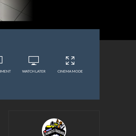
MMENT
WATCH LATER
CINEMA MODE