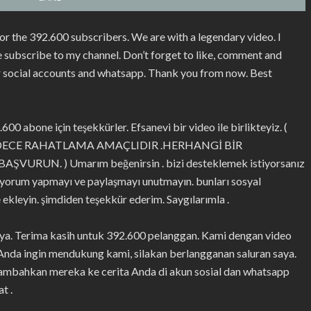
or the 392.600 subscribers. We are with a legendary video. I
ase subscribe to my channel. Don’t forget to like, comment and
ur social accounts and whatsapp. Thank you from now. Best
00 abone için teşekkürler. Efsanevi bir video ile birlikteyiz. (
ADECE RAHATLAMA AMAÇLIDIR .HERHANGİ BİR
N. ) Umarım beğenirsin . bizi desteklemek istiyorsanız
 yorum yapmayı ve paylaşmayı unutmayın. bunları sosyal
 ekleyin. şimdiden teşekkür ederim. Saygılarımla .
aya. Terima kasih untuk 392.600 pelanggan. Kami dengan video
 Anda ingin mendukung kami, silakan berlangganan saluran saya.
tambahkan mereka ke cerita Anda di akun sosial dan whatsapp
t .