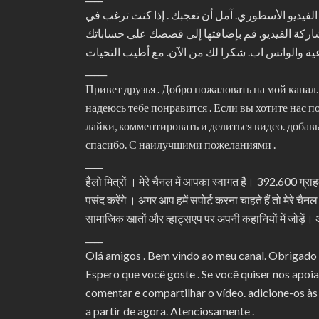
ا بكم في قناتي. شكرا للمشتركين 392.600 . نحن مع الفيديو الأسطوري. آمل أن تعجبك . إذا كنت ترغب في
مشاركة الفيديو. قم بإضافتها إلى قصصك على حساباتك
_____
Привет друзья . Добро пожаловать на мой канал
надеюсь тебе понравится . Если вы хотите нас 
лайки, комментировать и делиться видео. добав
спасибо. С наилучшими пожеланиями .
____
हैलो मित्रों । मेरे चैनल में आपका स्वागत है। 392.600 ग्रा
पसंद करेंगे । अगर आप हमें सपोर्ट करना चाहते हैं तो मेरे चै
सामाजिक खातों और व्हाट्सएप पर अपनी कहानियों में जोड़ें।
____
Olá amigos . Bem vindo ao meu canal. Obrigado 
Espero que você goste . Se você quiser nos apoiar
comentar e compartilhar o vídeo. adicione-os às
a partir de agora. Atenciosamente .