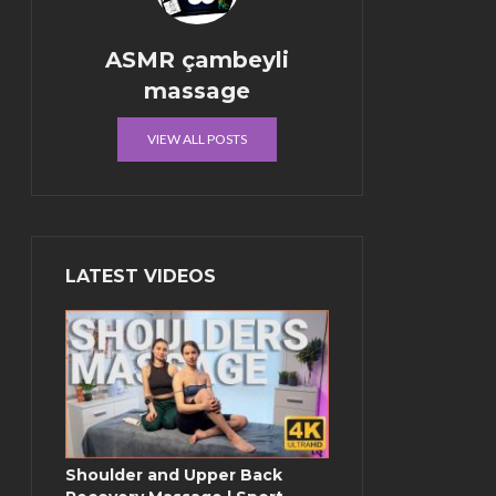
ASMR çambeyli
massage
VIEW ALL POSTS
LATEST VIDEOS
Shoulder and Upper Back