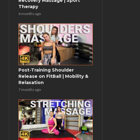
Recovery Massage | Sport
Therapy
6 months ago
Post-Training Shoulder
Release on FitBall | Mobility &
Relaxation
7 months ago