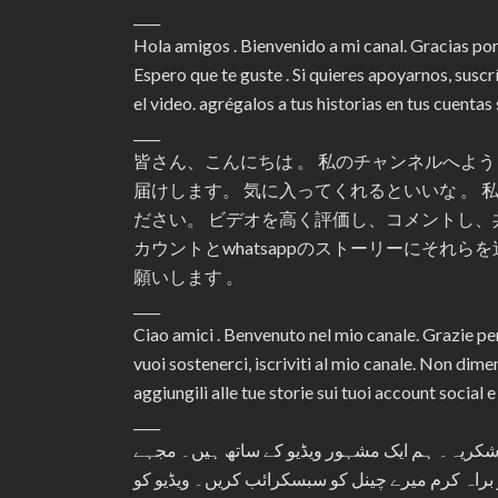
____
Hola amigos . Bienvenido a mi canal. Gracias po
Espero que te guste . Si quieres apoyarnos, susc
el video. agrégalos a tus historias en tus cuenta
____
皆さん、こんにちは 。 私のチャンネルへようこ
届けします。 気に入ってくれるといいな 。
ださい。 ビデオを高く評価し、コメントし、
カウントとwhatsappのストーリーにそれ
願いします 。
____
Ciao amici . Benvenuto nel mio canale. Grazie per
vuoi sostenerci, iscriviti al mio canale. Non dim
aggiungili alle tue storie sui tuoi account social 
____
ں خوش آمدید۔ 392.600 صارفین کے لئے شکریہ۔ ہم ایک مشہور ویڈیو کے ساتھ ہیں۔ مجہے
و براہ کرم میرے چینل کو سبسکرائب کریں۔ ویڈیو کو