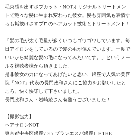
毛束感を出すボブカット・NOTオリジナルトリートメン
トで艶々な髪に生まれ変わった彼女。髪も雰囲気も表情す
らも垢抜けさすプロのヘアカット技術とトリートメント！
「髪の毛が太く毛量が多くいつもゴワゴワしています。毎
日アイロンをしているので髪の毛が傷んでいます。一度で
いいから綺麗な髪の毛になってみたいです。」というメー
ルを視聴者様から頂きました。
是非彼女の力になってあげたいと思い、銀座で人気の美容
院「NOT」代表の長門政和さんにご協力をお願いしたと
ころ、快く快諾して下さいました。
長門政和さん・岩崎綾さん有難うございました！
【撮影協力】
ヘアサロンNOT
東京都中央区銀座7-3-7 ブランエスパ銀座11F THE