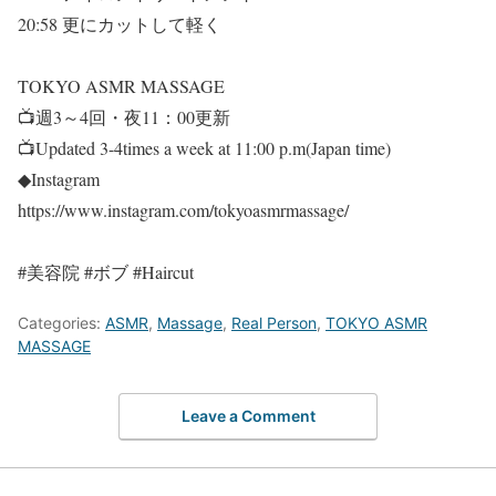
20:58 更にカットして軽く
TOKYO ASMR MASSAGE
📺週3～4回・夜11：00更新
📺Updated 3-4times a week at 11:00 p.m(Japan time)
◆Instagram
https://www.instagram.com/tokyoasmrmassage/
#美容院 #ボブ #Haircut
Categories:
ASMR
,
Massage
,
Real Person
,
TOKYO ASMR
MASSAGE
Leave a Comment