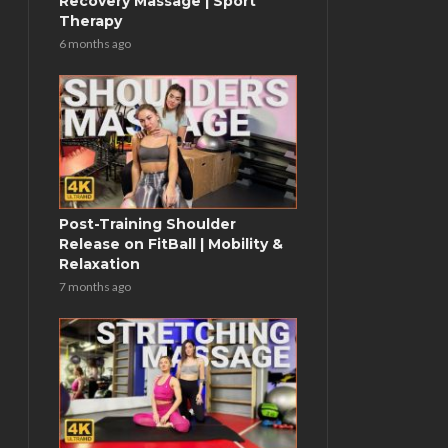
Recovery Massage | Sport
Therapy
6 months ago
Post-Training Shoulder
Release on FitBall | Mobility &
Relaxation
7 months ago