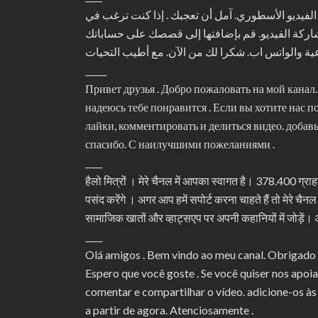
ا بكم في قناتي. شكرا للمشتركين 378.400 . نحن مع الفيديو الأسطوري. آمل أن تعجبك . إذا كنت ترغب في
مشاركة الفيديو. قم بإضافتها إلى قصصك على حساباتك
_____
Привет друзья . Добро пожаловать на мой канал
надеюсь тебе понравится . Если вы хотите нас 
лайки, комментировать и делиться видео. добав
спасибо. С наилучшими пожеланиями .
____
हैलो मित्रों । मेरे चैनल में आपका स्वागत है। 378.400 ग्रा
पसंद करेंगे । अगर आप हमें सपोर्ट करना चाहते हैं तो मेरे चै
सामाजिक खातों और व्हाट्सएप पर अपनी कहानियों में जोड़ें।
____
Olá amigos . Bem vindo ao meu canal. Obrigado 
Espero que você goste . Se você quiser nos apoiar
comentar e compartilhar o vídeo. adicione-os às
a partir de agora. Atenciosamente .