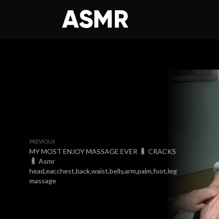
PREVIOUS
MY MOST ENJOY MASSAGE EVER
CRACKS
Asmr
head,ear,chest,back,waist,belly,arm,palm,foot,leg
massage