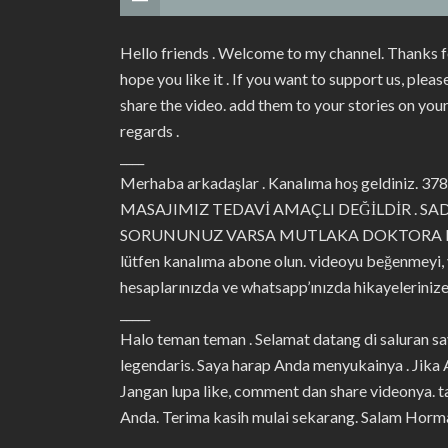
Hello friends . Welcome to my channel. Thanks f
hope you like it . If you want to support us, ple
share the video. add them to your stories on yo
regards .
____
Merhaba arkadaşlar . Kanalıma hoş geldiniz. 378.4
MASAJIMIZ TEDAVİ AMAÇLI DEĞİLDİR . S
SORUNUNUZ VARSA MUTLAKA DOKTORA BAŞVURU
lütfen kanalıma abone olun. videoyu beğenmeyi,
hesaplarınızda ve whatsapp’ınızda hikayelerinize
_____
Halo teman teman . Selamat datang di saluran s
legendaris. Saya harap Anda menyukainya . Jika
Jangan lupa like, comment dan share videonya. 
Anda. Terima kasih mulai sekarang. Salam Horma
____