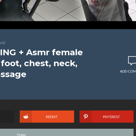
AGE
ING + Asmr female
 foot, chest, neck,
assage
ADD CO
REDDIT
PINTEREST
EMAIL