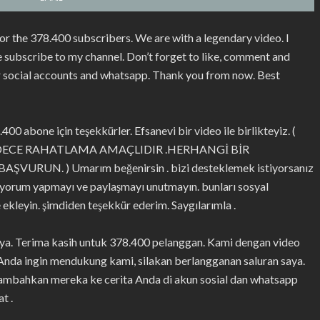
or the 378.400 subscribers. We are with a legendary video. I
ase subscribe to my channel. Don’t forget to like, comment and
ur social accounts and whatsapp. Thank you from now. Best
00 abone için teşekkürler. Efsanevi bir video ile birlikteyiz. (
ADECE RAHATLAMA AMAÇLIDIR .HERHANGİ BİR
N. ) Umarım beğenirsin . bizi desteklemek istiyorsanız
 yorum yapmayı ve paylaşmayı unutmayın. bunları sosyal
 ekleyin. şimdiden teşekkür ederim. Saygılarımla .
aya. Terima kasih untuk 378.400 pelanggan. Kami dengan video
 Anda ingin mendukung kami, silakan berlangganan saluran saya.
tambahkan mereka ke cerita Anda di akun sosial dan whatsapp
t .