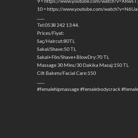
9 = https://www.youtube.com/watch?v=XRws
10 = https://www.youtube.com/watch?v=N6
____
Tel:0538 242 13 44.
Prices/Fiyat:
Saç/Haircut:80TL
Sakal/Shave:50 TL
Sakal+Fön/Shave+BlowDry:70 TL
Massage 30 Mins/30 Dakika Masaj:150 TL
Cilt Bakımı/Facial Care:150
____
#femalehipmassage #femalebodycrack #femal