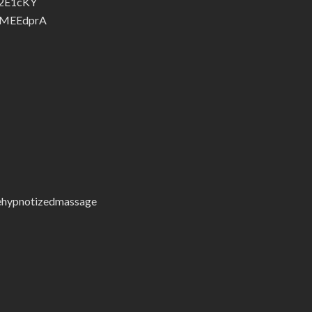
T2E1cKY
UaMEEdprA
ehypnotizedmassage