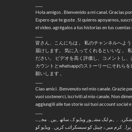
____
Hola amigos . Bienvenido a mi canal. Gracias po
Espero que te guste . Si quieres apoyarnos, susc
el video. agrégalos a tus historias en tus cuenta
____
皆さん、こんにちは 。 私のチャンネルへようこ
届けします。 気に入ってくれるといいな 。
ださい。 ビデオを高く評価し、コメントし、
カウントとwhatsappのストーリーにそれ
願いします 。
____
Ciao amici . Benvenuto nel mio canale. Grazie per
vuoi sostenerci, iscriviti al mio canale. Non dim
aggiungili alle tue storie sui tuoi account social 
____
ں خوش آمدید۔ 378.400 صارفین کے لئے شکریہ۔ ہم ایک مشہور ویڈیو کے ساتھ ہیں۔ مجہے
و براہ کرم میرے چینل کو سبسکرائب کریں۔ ویڈیو کو