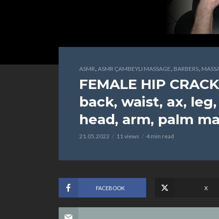
,
,
,
ASMR
ASMR ÇAMBEYLI MASSAGE
BARBERS
MASS
FEMALE HIP CRACK
back, waist, ax, leg,
head, arm, palm m
21.05.2022
11 views
4 min read
FACEBOOK
X