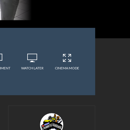
MMENT
WATCH LATER
CINEMA MODE