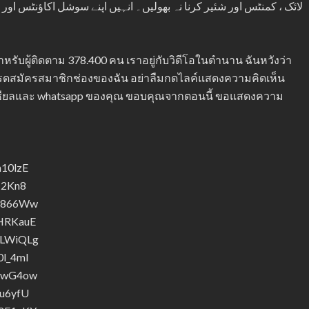
لائک ، کمنٹس اور شئیر کرنا نہ بھولیں۔ انہیں اپنے سوشل اکاؤنٹس او
สำหรับผู้ติดตาม 378.400 คน เราอยู่กับวิดีโอในตำนาน ฉันหวังว่า
รดสมัครสมาชิกช่องของฉัน อย่าลืมกดไลค์แสดงความคิดเห็น
โซเชียลและ whatsapp ของคุณ ขอบคุณจากตอนนี้ ขอแสดงความ
h10lzE
N2Kn8
Cn866Ww
5HRKauE
bLWiQLg
0l_4mI
XdwG4ow
_u6yfU