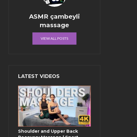
ASMR çambeyli
massage
VIEW ALL POSTS
LATEST VIDEOS
Shoulder and Upper Back