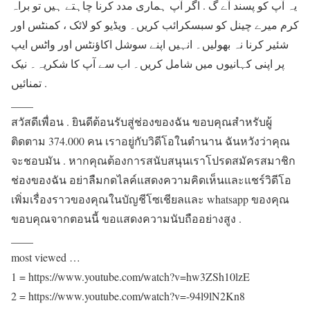
یہ آپ کو پسند آے گ . اگر آپ ہماری مدد کرنا چاہتے ہیں تو براہ
کرم میرے چینل کو سبسکرائب کریں۔ ویڈیو کو لائک ، کمنٹس اور
شئیر کرنا نہ بھولیں۔ انہیں اپنے سوشل اکاؤنٹس اور واٹس ایپ
پر اپنی کہانیوں میں شامل کریں۔ اب سے آپ کا شکریہ۔ نیک
تمنائیں .
____
สวัสดีเพื่อน . ยินดีต้อนรับสู่ช่องของฉัน ขอบคุณสำหรับผู้
ติดตาม 374.000 คน เราอยู่กับวิดีโอในตำนาน ฉันหวังว่าคุณ
จะชอบมัน . หากคุณต้องการสนับสนุนเราโปรดสมัครสมาชิก
ช่องของฉัน อย่าลืมกดไลค์แสดงความคิดเห็นและแชร์วิดีโอ
เพิ่มเรื่องราวของคุณในบัญชีโซเชียลและ whatsapp ของคุณ
ขอบคุณจากตอนนี้ ขอแสดงความนับถืออย่างสูง .
____
most viewed …
1 = https://www.youtube.com/watch?v=hw3ZSh10lzE
2 = https://www.youtube.com/watch?v=-94l9lN2Kn8