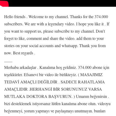
Hello friends . Welcome to my channel. Thanks for the 374.000
subscribers. We are with a legendary video. I hope you like it . If
you want to support us, please subscribe to my channel. Don’t
forget to like, comment and share the video. add them to your
stories on your social accounts and whatsapp. Thank you from
now. Best regards .
____
Merhaba arkadaşlar . Kanalıma hoş geldiniz. 374.000 abone için
teşekkürler. Efsanevi bir video ile birlikteyiz. ( MASAJIMIZ
TEDAVİ AMAÇLI DEĞİLDİR . SADECE RAHATLAMA
AMAÇLIDIR .HERHANGİ BİR SORUNUNUZ VARSA
MUTLAKA DOKTORA BAŞVURUN. ) Umarım beğenirsin .
bizi desteklemek istiyorsanız lütfen kanalıma abone olun. videoyu
beğenmeyi, yorum yapmayı ve paylaşmayı unutmayın. bunları