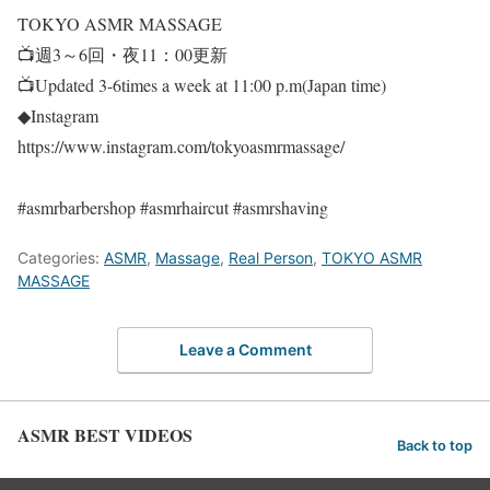
TOKYO ASMR MASSAGE
📺週3～6回・夜11：00更新
📺Updated 3-6times a week at 11:00 p.m(Japan time)
◆Instagram
https://www.instagram.com/tokyoasmrmassage/
#asmrbarbershop #asmrhaircut #asmrshaving
Categories:
ASMR
,
Massage
,
Real Person
,
TOKYO ASMR
MASSAGE
Leave a Comment
ASMR BEST VIDEOS
Back to top