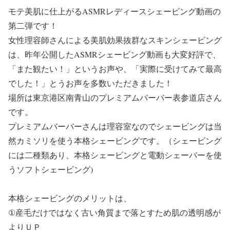
モテ美肌に仕上がるASMRレディースシェービング動画の
第二弾です！
女性理容師さんによる美肌効果抜群なスキンシェービング
は、昨年公開したASMRシェービング動画も大変好評で、
「また観たい！」というお声や、「実際に受けてみて最高
でした！」とうお声を多数いただきました！
場所は東京港区南青山のプレミアムバーバー表参道店さん
です。
プレミアムバーバーさんは理容室なのでシェービングは当
然カミソリを使う本格シェービングです。（シェービング
には二種類あり、本格シェービングと電動シェーバーを使
うソフトシェービング)
本格シェービングのメリットは、
①産毛だけではなく古い角質まで落とすため肌の透明感が
よりＵＰ