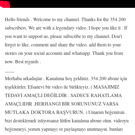
Hello friends . Welcome to my channel. Thanks for the 354.200
subscribers. We are with a legendary video. I hope you like it . If
you want to support us, please subscribe to my channel. Don’t
forget to like, comment and share the video. add them to your
stories on your social accounts and whatsapp. Thank you from
now. Best regards .
____
Merhaba arkadaşlar . Kanalıma hoş geldiniz. 354.200 abone için
teşekkürler. Efsanevi bir video ile birlikteyiz. ( MASAJIMIZ
TEDAVİ AMAÇLI DEĞİLDİR . SADECE RAHATLAMA
AMAÇLIDIR .HERHANGİ BİR SORUNUNUZ VARSA
MUTLAKA DOKTORA BAŞVURUN. ) Umarım beğenirsin .
bizi desteklemek istiyorsanız lütfen kanalıma abone olun. videoyu
beğenmeyi, yorum yapmayı ve paylaşmayı unutmayın. bunları