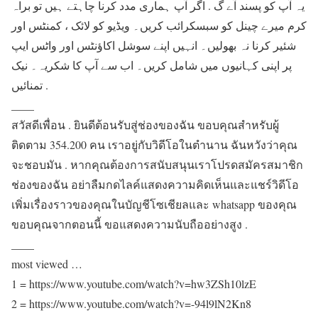
یہ آپ کو پسند آے گ . اگر آپ ہماری مدد کرنا چاہتے ہیں تو براہ
کرم میرے چینل کو سبسکرائب کریں۔ ویڈیو کو لائک ، کمنٹس اور
شئیر کرنا نہ بھولیں۔ انہیں اپنے سوشل اکاؤنٹس اور واٹس ایپ
پر اپنی کہانیوں میں شامل کریں۔ اب سے آپ کا شکریہ۔ نیک
تمنائیں .
____
สวัสดีเพื่อน . ยินดีต้อนรับสู่ช่องของฉัน ขอบคุณสำหรับผู้
ติดตาม 354.200 คน เราอยู่กับวิดีโอในตำนาน ฉันหวังว่าคุณ
จะชอบมัน . หากคุณต้องการสนับสนุนเราโปรดสมัครสมาชิก
ช่องของฉัน อย่าลืมกดไลค์แสดงความคิดเห็นและแชร์วิดีโอ
เพิ่มเรื่องราวของคุณในบัญชีโซเชียลและ whatsapp ของคุณ
ขอบคุณจากตอนนี้ ขอแสดงความนับถืออย่างสูง .
____
most viewed …
1 = https://www.youtube.com/watch?v=hw3ZSh10lzE
2 = https://www.youtube.com/watch?v=-94l9lN2Kn8