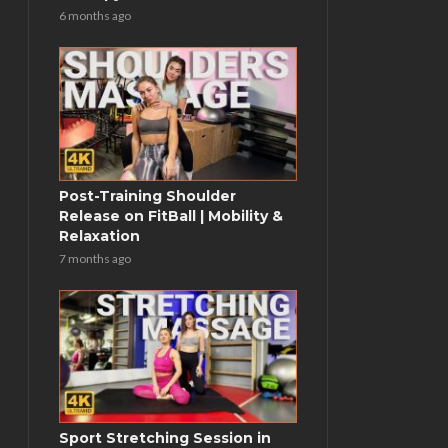
6 months ago
Post-Training Shoulder
Release on FitBall | Mobility &
Relaxation
7 months ago
Sport Stretching Session in