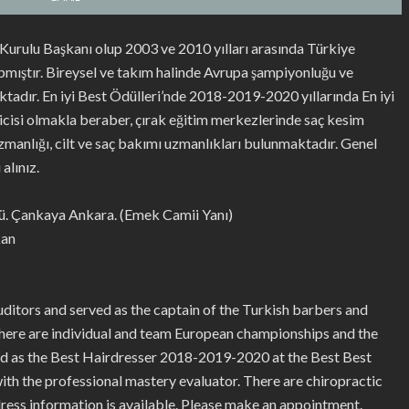
rulu Başkanı olup 2003 ve 2010 yılları arasında Türkiye
pmıştır. Bireysel ve takım halinde Avrupa şampiyonluğu ve
dır. En iyi Best Ödülleri’nde 2018-2019-2020 yıllarında En iyi
ricisi olmakla beraber, çırak eğitim merkezlerinde saç kesim
manlığı, cilt ve saç bakımı uzmanlıkları bulunmaktadır. Genel
alınız.
. Çankaya Ankara. (Emek Camii Yanı)
kan
itors and served as the captain of the Turkish barbers and
here are individual and team European championships and the
ed as the Best Hairdresser 2018-2019-2020 at the Best Best
with the professional mastery evaluator. There are chiropractic
ddress information is available. Please make an appointment.