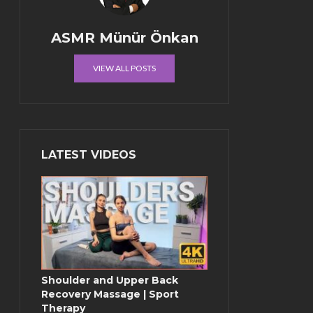
ASMR Münür Önkan
VIEW ALL POSTS
LATEST VIDEOS
Shoulder and Upper Back
Recovery Massage | Sport
Therapy