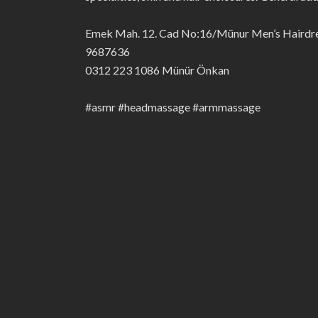
Emek Mah. 12. Cad No:16/Münur Men’s Hairdre
9687636
0312 223 1086 Münür Önkan
#asmr #headmassage #armmassage