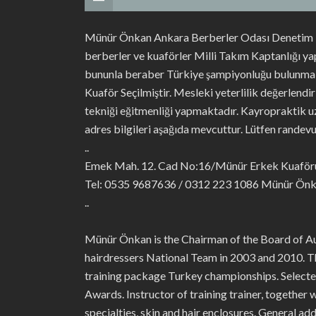
Münür Önkan Ankara Berberler Odası Denetim Ku
berberler ve kuaförler Milli Takım Kaptanlığı ya
bununla beraber Türkiye şampiyonluğu bulunmakta
Kuaför Seçilmiştir. Mesleki yeterlilik değerlendi
tekniği eğitmenliği yapmaktadır. Kayropraktik uz
adres bilgileri aşağıda mevcuttur. Lütfen randevu 
..
Emek Mah. 12. Cad No:16/Münür Erkek Kuaförü
Tel: 0535 9687636 / 0312 223 1086 Münür Ön
..
Münür Önkan is the Chairman of the Board of Aud
hairdressers National Team in 2003 and 2010. T
training package Turkey championships. Select
Awards. Instructor of training trainer, together 
specialties, skin and hair enclosures. General a