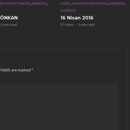
,
,
,
,
,
MR MÜNÜR ÖNKAN
BARBERS
ASMR
ASMR MÜNÜR ÖNKAN
BARBERS
MASSAGE
 ÖNKAN
16 Nisan 2016
1 min read
27 views
1 min read
 fields are marked
*