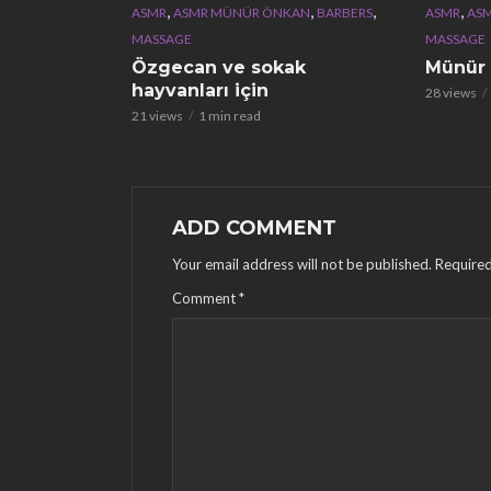
,
,
,
,
ASMR
ASMR MÜNÜR ÖNKAN
BARBERS
ASMR
AS
MASSAGE
MASSAGE
Özgecan ve sokak
Münür
hayvanları için
28 views
21 views
1 min read
ADD COMMENT
Your email address will not be published.
Required
Comment
*