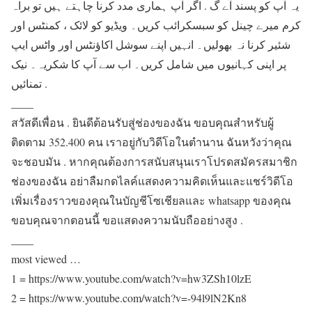
یہ آپ کو پسند آے گ . اگر آپ ہماری مدد کرنا چاہتے ہیں تو براہ
کرم میرے چینل کو سبسکرائب کریں۔ ویڈیو کو لائک ، کمنٹس اور
شئیر کرنا نہ بھولیں۔ انہیں اپنے سوشل اکاؤنٹس اور واٹس ایپ
پر اپنی کہانیوں میں شامل کریں۔ اب سے آپ کا شکریہ۔ نیک
تمنائیں .
____
สวัสดีเพื่อน . ยินดีต้อนรับสู่ช่องของฉัน ขอบคุณสำหรับผู้
ติดตาม 352.400 คน เราอยู่กับวิดีโอในตำนาน ฉันหวังว่าคุณ
จะชอบมัน . หากคุณต้องการสนับสนุนเราโปรดสมัครสมาชิก
ช่องของฉัน อย่าลืมกดไลค์แสดงความคิดเห็นและแชร์วิดีโอ
เพิ่มเรื่องราวของคุณในบัญชีโซเชียลและ whatsapp ของคุณ
ขอบคุณจากตอนนี้ ขอแสดงความนับถืออย่างสูง .
____
most viewed …
1 = https://www.youtube.com/watch?v=hw3ZSh10lzE
2 = https://www.youtube.com/watch?v=-94l9lN2Kn8