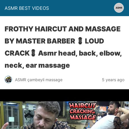
ASMR BEST VIDEOS
FROTHY HAIRCUT AND MASSAGE
BY MASTER BARBER 💈 LOUD
CRACK💈 Asmr head, back, elbow,
neck, ear massage
ASMR çambeyli massage
5 years ago