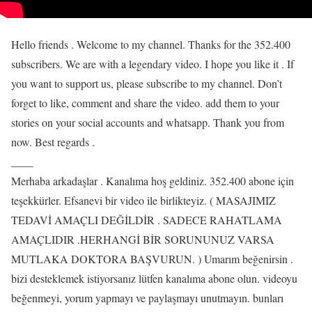
Hello friends . Welcome to my channel. Thanks for the 352.400
subscribers. We are with a legendary video. I hope you like it . If
you want to support us, please subscribe to my channel. Don’t
forget to like, comment and share the video. add them to your
stories on your social accounts and whatsapp. Thank you from
now. Best regards .
____
Merhaba arkadaşlar . Kanalıma hoş geldiniz. 352.400 abone için
teşekkürler. Efsanevi bir video ile birlikteyiz. ( MASAJIMIZ
TEDAVİ AMAÇLI DEĞİLDİR . SADECE RAHATLAMA
AMAÇLIDIR .HERHANGİ BİR SORUNUNUZ VARSA
MUTLAKA DOKTORA BAŞVURUN. ) Umarım beğenirsin .
bizi desteklemek istiyorsanız lütfen kanalıma abone olun. videoyu
beğenmeyi, yorum yapmayı ve paylaşmayı unutmayın. bunları