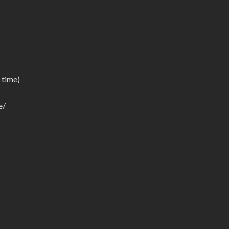
 time)
e/