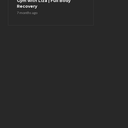
Gym with Liza | Full Body
Recovery
7 months ago