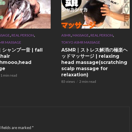
,
,
,
,
,
SSAGE
REAL PERSON
ASMR
MASSAGE
REAL PERSON
MR MASSAGE
TOKYO ASMR MASSAGE
] シャンプー音 | fall
ASMR｜ストレス解消の極楽ヘ
hair
ッドマッサージ | relaxing
shmooo,head
head massage(scratching
ge
scalp massage for
relaxation)
1 min read
85 views
2 min read
 fields are marked
*