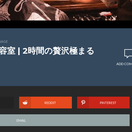
SAGE
理容室 | 2時間の贅沢極まる
ADD CO
REDDIT
PINTEREST
EMAIL