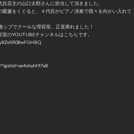
代目店主の山口太郎さんに担当して頂きました。
の暖簾をくぐると、４代目がピアノ演奏で我々を向かい入れて
、激シブでクールな理容室。正直痺れました！
室のYOUTUBEチャンネルはこちらです。
78hy8ZeSR08wFGHBQ
/?igshid=ae4ohyht97a8