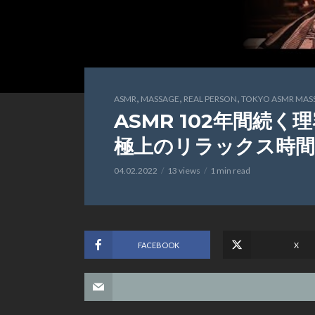
,
,
,
ASMR
MASSAGE
REAL PERSON
TOKYO ASMR MAS
ASMR 102年間続く
極上のリラックス時間
04.02.2022
13 views
1 min read
FACEBOOK
X