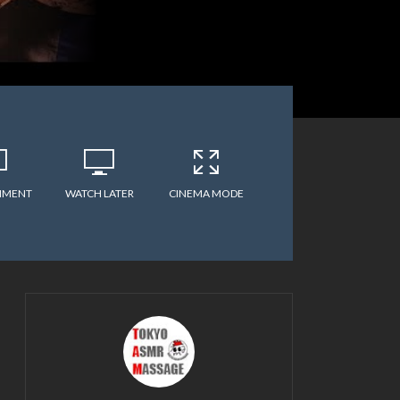
MMENT
WATCH LATER
CINEMA MODE