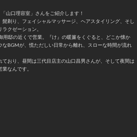
、「山口理容室」さんをご紹介します！
、髭剃り、フェイシャルマッサージ、ヘアスタイリング、そし
リラクゼーション。
山御用邸の近くで営業。『け』の暖簾をくぐると、どこか懐か
ウなBGMが、慌ただしい日常から離れ、スローな時間が流れ
れており、昼間は三代目店主の山口昌男さんが、そして夜間は
営業なんです。