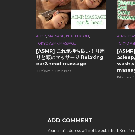
,
,
,
,
ASMR
MASSAGE
REAL PERSON
ASMR
MA
TOKYO ASMR MASSAGE
TOKYO AS
[ASMR] これ気持ち良い！耳周
[ASMR
りと頭のマッサージ Relaxing
asleep,
ear&head massage
wash,
massa
44 views
1 min read
84 views
ADD COMMENT
Your email address will not be published.
Required