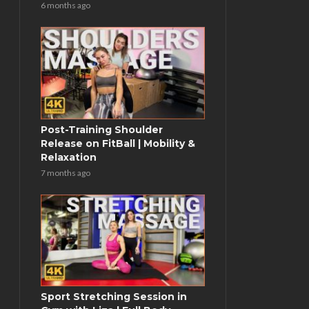
6 months ago
Post-Training Shoulder
Release on FitBall | Mobility &
Relaxation
7 months ago
Sport Stretching Session in