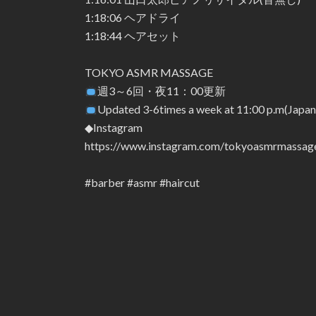
1:18:06 ヘアドライ
1:18:44 ヘアセット
TOKYO ASMR MASSAGE
週3～6回・夜11：00更新
Updated 3-6times a week at 11:00 p.m(Japan
◆Instagram
https://www.instagram.com/tokyoasmrmassag
#barber #asmr #haircut