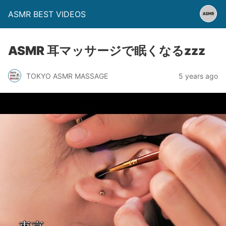
ASMR BEST VIDEOS
ASMR 耳マッサージで眠くなるzzz
TOKYO ASMR MASSAGE
5 years ago