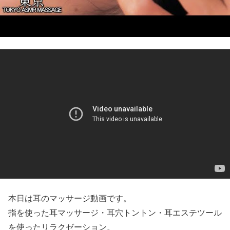
本日は耳のマッサージ動画です。
指を使った耳マッサージ・耳穴トントン・耳エステツール
を使ったリラクゼーション。