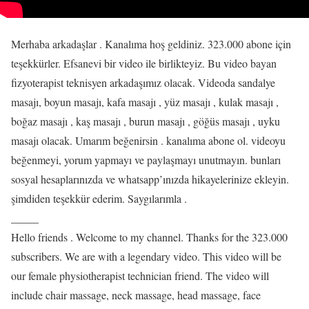
Merhaba arkadaşlar . Kanalıma hoş geldiniz. 323.000 abone için
teşekkürler. Efsanevi bir video ile birlikteyiz. Bu video bayan
fizyoterapist teknisyen arkadaşımız olacak. Videoda sandalye
masajı, boyun masajı, kafa masajı , yüz masajı , kulak masajı ,
boğaz masajı , kaş masajı , burun masajı , göğüs masajı , uyku
masajı olacak. Umarım beğenirsin . kanalıma abone ol. videoyu
beğenmeyi, yorum yapmayı ve paylaşmayı unutmayın. bunları
sosyal hesaplarınızda ve whatsapp’ınızda hikayelerinize ekleyin.
şimdiden teşekkür ederim. Saygılarımla .
_____
Hello friends . Welcome to my channel. Thanks for the 323.000
subscribers. We are with a legendary video. This video will be
our female physiotherapist technician friend. The video will
include chair massage, neck massage, head massage, face