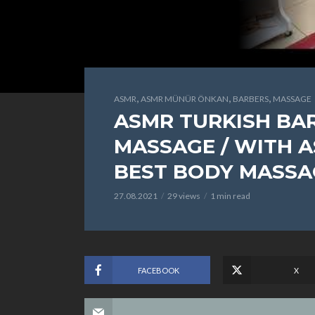
,
,
,
ASMR
ASMR MÜNÜR ÖNKAN
BARBERS
MASSAGE
ASMR TURKISH BA
MASSAGE / WITH 
BEST BODY MASSA
27.08.2021
29 views
1 min read
FACEBOOK
X