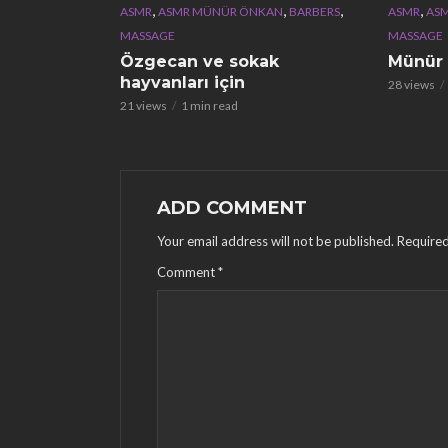
,
,
,
,
ASMR
ASMR MÜNÜR ÖNKAN
BARBERS
ASMR
AS
MASSAGE
MASSAGE
Özgecan ve sokak
Münür
hayvanları için
28 views
21 views
1 min read
ADD COMMENT
Your email address will not be published.
Required
Comment
*