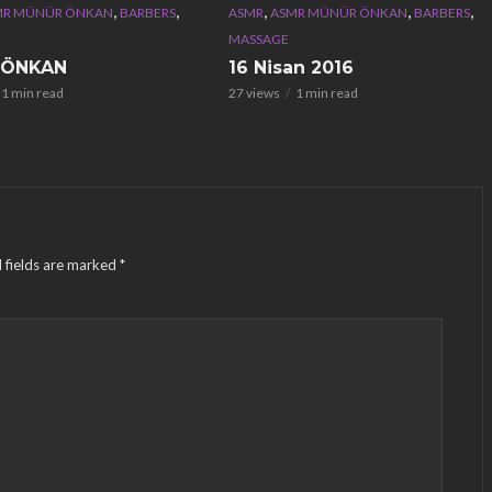
,
,
,
,
,
MR MÜNÜR ÖNKAN
BARBERS
ASMR
ASMR MÜNÜR ÖNKAN
BARBERS
MASSAGE
 ÖNKAN
16 Nisan 2016
1 min read
27 views
1 min read
 fields are marked
*