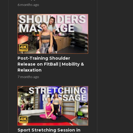
6 months ago
Post-Training Shoulder
Release on FitBall | Mobility &
Relaxation
7 months ago
Sport Stretching Session in