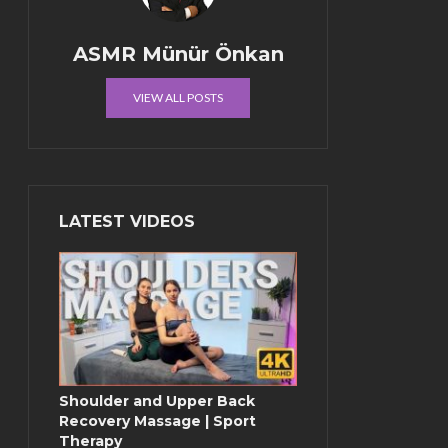
ASMR Münür Önkan
VIEW ALL POSTS
LATEST VIDEOS
Shoulder and Upper Back
Recovery Massage | Sport
Therapy