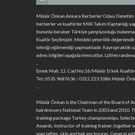
Münür Önkan Ankara Berberler Odası Denetim Ku
berberler ve kuaförler Milli Takım Kaptanlığı ya
bununla beraber Türkiye şampiyonluğu bulunmakta
Kuaför Seçilmiştir. Mesleki yeterlilik değerlendi
tekniği eğitmenliği yapmaktadır. Kayropraktik uz
adres bilgileri aşağıda mevcuttur. Lütfen randevu 
..
Emek Mah. 12. Cad No:16/Münür Erkek Kuaförü
Tel: 0535 9687636 / 0312 223 1086 Münür Ön
..
Münür Önkan is the Chairman of the Board of Aud
hairdressers National Team in 2003 and 2010. T
training package Turkey championships. Select
Awards. Instructor of training trainer, together 
specialties, skin and hair enclosures. General a