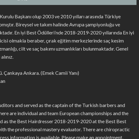
rulu Başkanı olup 2003 ve 2010 yılları arasında Türkiye
pmıştır. Bireysel ve takım halinde Avrupa şampiyonluğu ve
dır. En iyi Best Ödülleri’nde 2018-2019-2020 yıllarında En iyi
ricisi olmakla beraber, çırak eğitim merkezlerinde saç kesim
manlığı, cilt ve saç bakımı uzmanlıkları bulunmaktadır. Genel
alınız.
. Çankaya Ankara. (Emek Camii Yanı)
kan
itors and served as the captain of the Turkish barbers and
here are individual and team European championships and the
ed as the Best Hairdresser 2018-2019-2020 at the Best Best
with the professional mastery evaluator. There are chiropractic
ddress information is available. Please make an appointment.