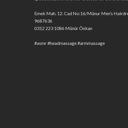
Emek Mah. 12. Cad No:16/Münur Men’s Hairdre
9687636
0312 223 1086 Münür Önkan
#asmr #headmassage #armmassage