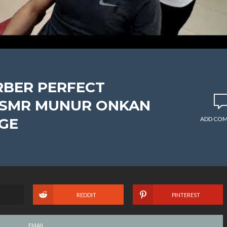
RBER PERFECT
ASMR MUNUR ONKAN
GE
ADD CO
REDDIT
PINTEREST
EMAIL