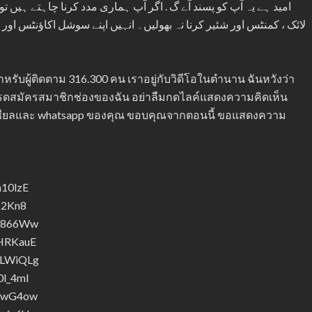
امید ہے یہ آپ کو پسند آے گ . اگر آپ ہماری مدد کرنا چاہتے ہیں ت
لائک ، کمنٹس اور شئیر کرنا نہ بھولیں۔ انہیں اپنے سوشل اکاؤنٹس او
สำหรับผู้ติดตาม 316.300 คน เราอยู่กับวิดีโอในตำนาน ฉันหวังว่า
รดสมัครสมาชิกช่องของฉัน อย่าลืมกดไลค์แสดงความคิดเห็น
โซเชียลและ whatsapp ของคุณ ขอบคุณจากตอนนี้ ขอแสดงความ
h10lzE
N2Kn8
Cn866Ww
5HRKauE
bLWiQLg
0l_4mI
XdwG4ow