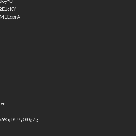
_u6yfU
T2E1cKY
UaMEEdprA
ber
tx9KijDU7y0I0gZg