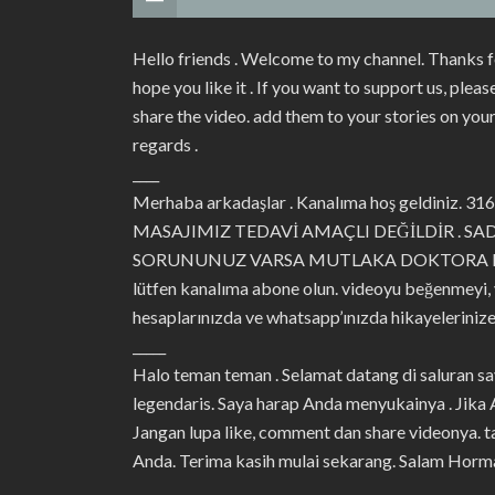
Hello friends . Welcome to my channel. Thanks f
hope you like it . If you want to support us, ple
share the video. add them to your stories on yo
regards .
____
Merhaba arkadaşlar . Kanalıma hoş geldiniz. 316.3
MASAJIMIZ TEDAVİ AMAÇLI DEĞİLDİR . S
SORUNUNUZ VARSA MUTLAKA DOKTORA BAŞVURU
lütfen kanalıma abone olun. videoyu beğenmeyi,
hesaplarınızda ve whatsapp’ınızda hikayelerinize
_____
Halo teman teman . Selamat datang di saluran s
legendaris. Saya harap Anda menyukainya . Jika
Jangan lupa like, comment dan share videonya. 
Anda. Terima kasih mulai sekarang. Salam Horma
____