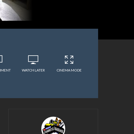
MMENT
WATCH LATER
CINEMA MODE