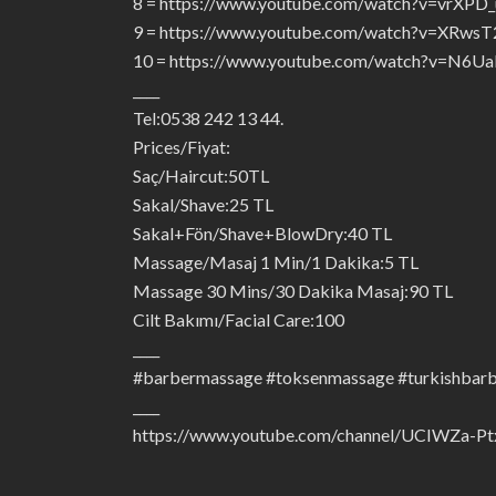
8 = https://www.youtube.com/watch?v=vrXPD
9 = https://www.youtube.com/watch?v=XRws
10 = https://www.youtube.com/watch?v=N6
____
Tel:0538 242 13 44.
Prices/Fiyat:
Saç/Haircut:50TL
Sakal/Shave:25 TL
Sakal+Fön/Shave+BlowDry:40 TL
Massage/Masaj 1 Min/1 Dakika:5 TL
Massage 30 Mins/30 Dakika Masaj:90 TL
Cilt Bakımı/Facial Care:100
____
#barbermassage #toksenmassage #turkishbar
____
https://www.youtube.com/channel/UCIWZa-P