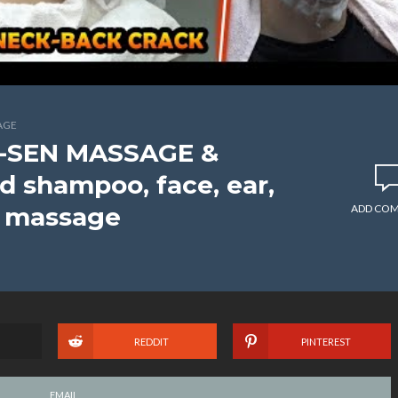
AGE
-SEN MASSAGE &
 shampoo, face, ear,
eg massage
ADD CO
REDDIT
PINTEREST
EMAIL