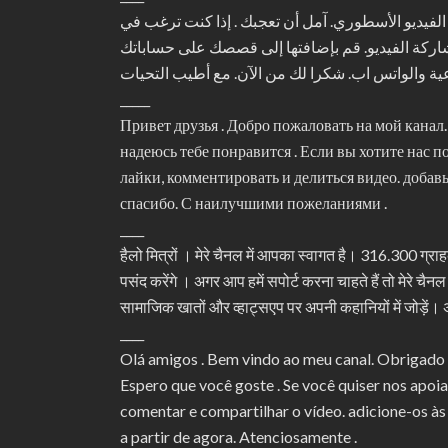
لا بكم في قناتي. شكرا للمشتركين 316.300. نحن مع الفيديو الأسطوري. آمل أن تعجبك . إذا كنت ترغب في
مشاركة الفيديو. قم بإضافتها إلى قصصك على حساباتك
_____
Привет друзья . Добро пожаловать на мой канал
надеюсь тебе понравится . Если вы хотите нас 
лайки, комментировать и делиться видео. добав
спасибо. С наилучшими пожеланиями .
____
हैलो मित्रों । मेरे चैनल में आपका स्वागत है। 316.300 ग्रा
पसंद करेंगे । अगर आप हमें सपोर्ट करना चाहते हैं तो मेरे चै
सामाजिक खातों और व्हाट्सएप पर अपनी कहानियों में जोड़ें।
____
Olá amigos . Bem vindo ao meu canal. Obrigado 
Espero que você goste . Se você quiser nos apoiar
comentar e compartilhar o vídeo. adicione-os às
a partir de agora. Atenciosamente .