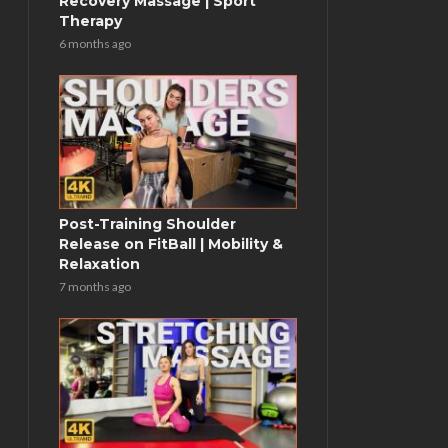
Recovery Massage | Sport
Therapy
6 months ago
Post-Training Shoulder
Release on FitBall | Mobility &
Relaxation
7 months ago