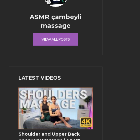
ASMR çambeyli
massage
VIEW ALL POSTS
LATEST VIDEOS
Shoulder and Upper Back