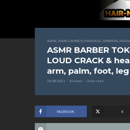
,
,
,
ASMR
ASMR ÇAMBEYLI MASSAGE
BARBERS
MASS
ASMR BARBER TOK
LOUD CRACK & head
arm, palm, foot, l
26.08.2021
16 views
4 min read
FACEBOOK
X