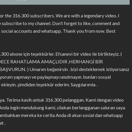
or the 316.300 subscribers. We are with a legendary video. I
ase subscribe to my channel. Don’t forget to like, comment and
ur social accounts and whatsapp. Thank you from now. Best
00 abone için teşekkürler. Efsanevi bir video ile birlikteyiz. (
ADECE RAHATLAMA AMAÇLIDIR .HERHANGİ BİR
N. ) Umarım beğenirsin . bizi desteklemek istiyorsanız
 yorum yapmayı ve paylaşmayı unutmayın. bunları sosyal
 ekleyin. şimdiden teşekkür ederim. Saygılarımla .
aya. Terima kasih untuk 316.300 pelanggan. Kami dengan video
 Anda ingin mendukung kami, silakan berlangganan saluran saya.
tambahkan mereka ke cerita Anda di akun sosial dan whatsapp
t .