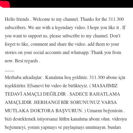
Hello friends . Welcome to my channel. Thanks for the 311.300
subscribers. We are with a legendary video. I hope you like it . If
you want to support us, please subscribe to my channel. Don’t
forget to like, comment and share the video. add them to your
stories on your social accounts and whatsapp. Thank you from
now. Best regards .
____
Merhaba arkadaşlar . Kanalıma hoş geldiniz. 311.300 abone için
teşekkürler. Efsanevi bir video ile birlikteyiz. ( MASAJIMIZ
TEDAVİ AMAÇLI DEĞİLDİR . SADECE RAHATLAMA
AMAÇLIDIR .HERHANGİ BİR SORUNUNUZ VARSA
MUTLAKA DOKTORA BAŞVURUN. ) Umarım beğenirsin .
bizi desteklemek istiyorsanız lütfen kanalıma abone olun. videoyu
beğenmeyi, yorum yapmayı ve paylaşmayı unutmayın. bunları