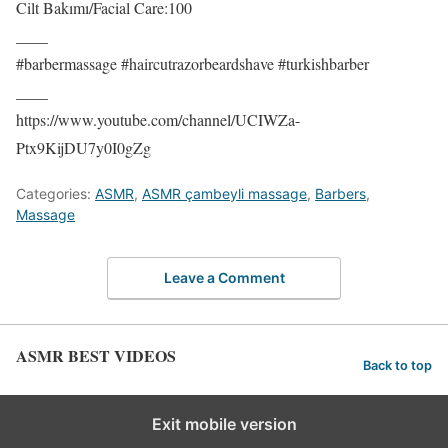
Cilt Bakımı/Facial Care:100
____
#barbermassage #haircutrazorbeardshave #turkishbarber
____
https://www.youtube.com/channel/UCIWZa-
Ptx9KijDU7y0I0gZg
Categories:
ASMR
,
ASMR çambeyli massage
,
Barbers
,
Massage
Leave a Comment
ASMR BEST VIDEOS
Back to top
Exit mobile version