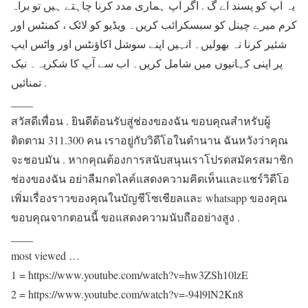
یہ آپ کو پسند آے گ . اگر آپ ہماری مدد کرنا چاہتے ہیں تو براہ
کرم میرے چینل کو سبسکرائب کریں۔ ویڈیو کو لائک ، کمنٹس اور
شئیر کرنا نہ بھولیں۔ انہیں اپنے سوشل اکاؤنٹس اور واٹس ایپ
پر اپنی کہانیوں میں شامل کریں۔ اب سے آپ کا شکریہ۔ نیک
تمنائیں .
____
สวัสดีเพื่อน . ยินดีต้อนรับสู่ช่องของฉัน ขอบคุณสำหรับผู้
ติดตาม 311.300 คน เราอยู่กับวิดีโอในตำนาน ฉันหวังว่าคุณ
จะชอบมัน . หากคุณต้องการสนับสนุนเราโปรดสมัครสมาชิก
ช่องของฉัน อย่าลืมกดไลค์แสดงความคิดเห็นและแชร์วิดีโอ
เพิ่มเรื่องราวของคุณในบัญชีโซเชียลและ whatsapp ของคุณ
ขอบคุณจากตอนนี้ ขอแสดงความนับถืออย่างสูง .
____
most viewed …
1 = https://www.youtube.com/watch?v=hw3ZSh10lzE
2 = https://www.youtube.com/watch?v=-94l9lN2Kn8