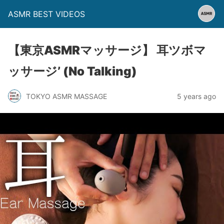
ASMR BEST VIDEOS
【東京ASMRマッサージ】 耳ツボマ
ッサージ’ (No Talking)
TOKYO ASMR MASSAGE
5 years ago