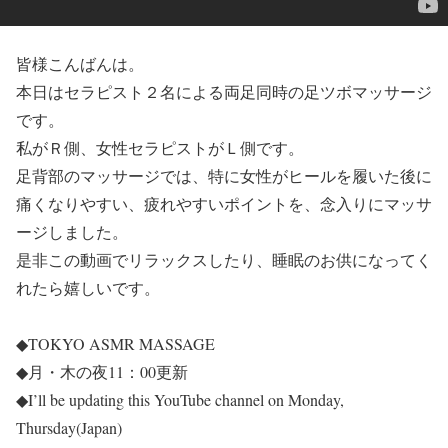
皆様こんばんは。
本日はセラピスト２名による両足同時の足ツボマッサージ
です。
私がＲ側、女性セラピストがＬ側です。
足背部のマッサージでは、特に女性がヒールを履いた後に
痛くなりやすい、疲れやすいポイントを、念入りにマッサ
ージしました。
是非この動画でリラックスしたり、睡眠のお供になってく
れたら嬉しいです。
◆TOKYO ASMR MASSAGE
◆月・木の夜11：00更新
◆I’ll be updating this YouTube channel on Monday,
Thursday(Japan)