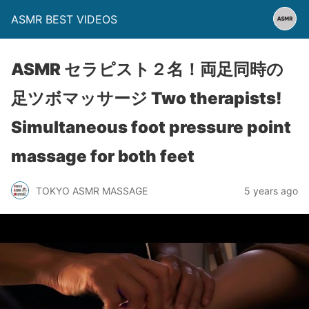
ASMR BEST VIDEOS
ASMR セラピスト２名！両足同時の
足ツボマッサージ Two therapists!
Simultaneous foot pressure point
massage for both feet
TOKYO ASMR MASSAGE
5 years ago