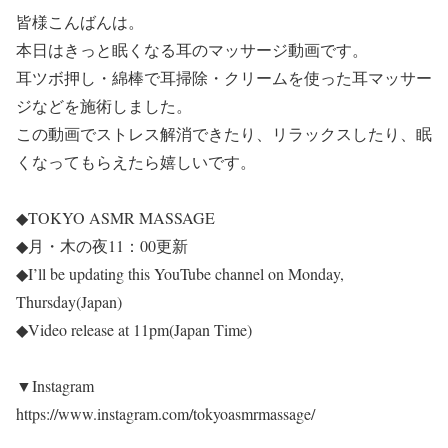
皆様こんばんは。
本日はきっと眠くなる耳のマッサージ動画です。
耳ツボ押し・綿棒で耳掃除・クリームを使った耳マッサー
ジなどを施術しました。
この動画でストレス解消できたり、リラックスしたり、眠
くなってもらえたら嬉しいです。
◆TOKYO ASMR MASSAGE
◆月・木の夜11：00更新
◆I’ll be updating this YouTube channel on Monday,
Thursday(Japan)
◆Video release at 11pm(Japan Time)
▼Instagram
https://www.instagram.com/tokyoasmrmassage/