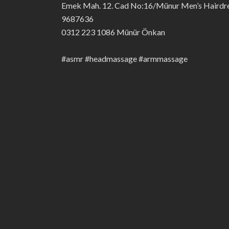
Emek Mah. 12. Cad No:16/Münur Men’s Hairdre
9687636
0312 223 1086 Münür Önkan
#asmr #headmassage #armmassage