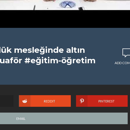
lük mesleğinde altın
kuaför #eğitim-öğretim
ADD CO
REDDIT
PINTEREST
EMAIL