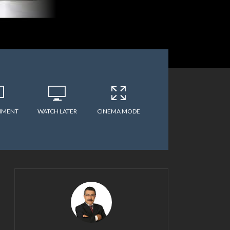
MMENT
WATCH LATER
CINEMA MODE