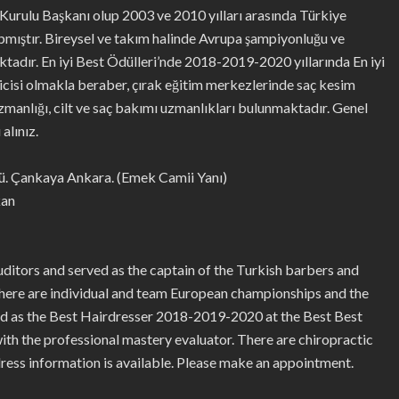
rulu Başkanı olup 2003 ve 2010 yılları arasında Türkiye
pmıştır. Bireysel ve takım halinde Avrupa şampiyonluğu ve
dır. En iyi Best Ödülleri’nde 2018-2019-2020 yıllarında En iyi
ricisi olmakla beraber, çırak eğitim merkezlerinde saç kesim
manlığı, cilt ve saç bakımı uzmanlıkları bulunmaktadır. Genel
alınız.
. Çankaya Ankara. (Emek Camii Yanı)
kan
itors and served as the captain of the Turkish barbers and
here are individual and team European championships and the
ed as the Best Hairdresser 2018-2019-2020 at the Best Best
with the professional mastery evaluator. There are chiropractic
ddress information is available. Please make an appointment.