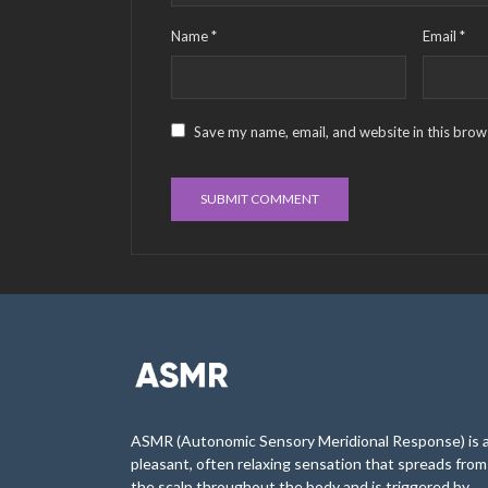
Name
*
Email
*
Save my name, email, and website in this brow
ASMR (Autonomic Sensory Meridional Response) is 
pleasant, often relaxing sensation that spreads from
the scalp throughout the body and is triggered by