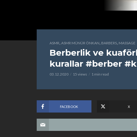
,
,
,
ASMR
ASMR MÜNÜR ÖNKAN
BARBERS
MASSAGE
Berberlik ve kuaför
kurallar #berber #
03.12.2020
15 views
1 min read
FACEBOOK
X