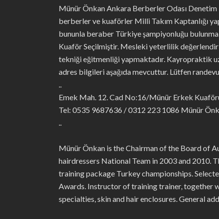
Münür Önkan Ankara Berberler Odası Denetim Ku
berberler ve kuaförler Milli Takım Kaptanlığı ya
bununla beraber Türkiye şampiyonluğu bulunmakta
Kuaför Seçilmiştir. Mesleki yeterlilik değerlendi
tekniği eğitmenliği yapmaktadır. Kayropraktik uz
adres bilgileri aşağıda mevcuttur. Lütfen randevu 
..
Emek Mah. 12. Cad No:16/Münür Erkek Kuaförü
Tel: 0535 9687636 / 0312 223 1086 Münür Ön
..
Münür Önkan is the Chairman of the Board of Aud
hairdressers National Team in 2003 and 2010. T
training package Turkey championships. Select
Awards. Instructor of training trainer, together 
specialties, skin and hair enclosures. General a