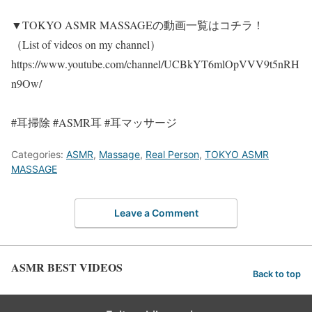
▼TOKYO ASMR MASSAGEの動画一覧はコチラ！
（List of videos on my channel）
https://www.youtube.com/channel/UCBkYT6mlOpVVV9t5nRH
n9Ow/
#耳掃除 #ASMR耳 #耳マッサージ
Categories:
ASMR
,
Massage
,
Real Person
,
TOKYO ASMR
MASSAGE
Leave a Comment
ASMR BEST VIDEOS
Back to top