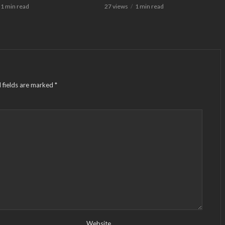
1 min read
27 views
1 min read
 fields are marked
*
Website