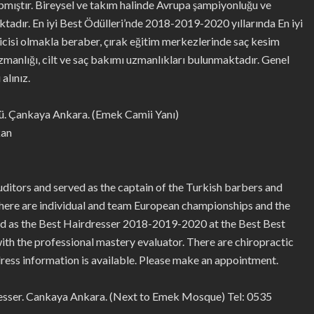
pmıştır. Bireysel ve takım halinde Avrupa şampiyonluğu ve
dır. En iyi Best Ödülleri’nde 2018-2019-2020 yıllarında En iyi
ricisi olmakla beraber, çırak eğitim merkezlerinde saç kesim
manlığı, cilt ve saç bakımı uzmanlıkları bulunmaktadır. Genel
alınız.
. Çankaya Ankara. (Emek Camii Yanı)
kan
itors and served as the captain of the Turkish barbers and
here are individual and team European championships and the
ed as the Best Hairdresser 2018-2019-2020 at the Best Best
with the professional mastery evaluator. There are chiropractic
ddress information is available. Please make an appointment.
sser. Cankaya Ankara. (Next to Emek Mosque) Tel: 0535