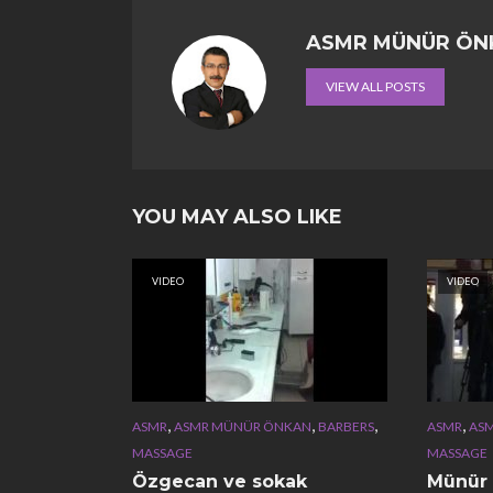
ASMR MÜNÜR ÖN
VIEW ALL POSTS
YOU MAY ALSO LIKE
VIDEO
VIDEO
,
,
,
,
ASMR
ASMR MÜNÜR ÖNKAN
BARBERS
ASMR
AS
MASSAGE
MASSAGE
Özgecan ve sokak
Münür