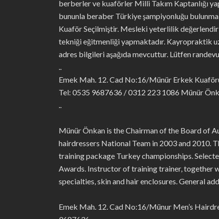
berberler ve kuaförler Milli Takım Kaptanlığı ya
bununla beraber Türkiye şampiyonluğu bulunmakta
Kuaför Seçilmiştir. Mesleki yeterlilik değerlendi
tekniği eğitmenliği yapmaktadır. Kayropraktik uz
adres bilgileri aşağıda mevcuttur. Lütfen randevu 
..
Emek Mah. 12. Cad No:16/Münür Erkek Kuaförü
Tel: 0535 9687636 / 0312 223 1086 Münür Ön
..
Münür Önkan is the Chairman of the Board of Aud
hairdressers National Team in 2003 and 2010. T
training package Turkey championships. Select
Awards. Instructor of training trainer, together 
specialties, skin and hair enclosures. General a
Emek Mah. 12. Cad No:16/Münur Men’s Hairdre