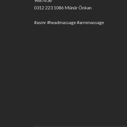
9687636
0312 223 1086 Münür Önkan
#asmr #headmassage #armmassage