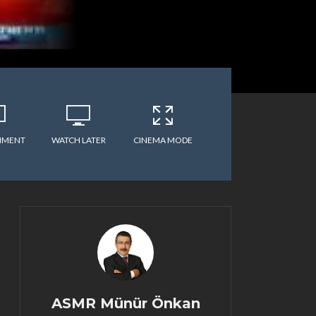
MMENT
WATCH LATER
CINEMA MODE
ASMR Münür Önkan