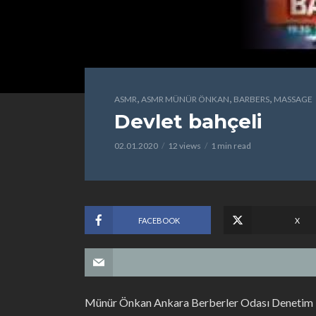
,
,
,
ASMR
ASMR MÜNÜR ÖNKAN
BARBERS
MASSAGE
Devlet bahçeli
02.01.2020
12 views
1 min read
FACEBOOK
X
Münür Önkan Ankara Berberler Odası Denetim Ku