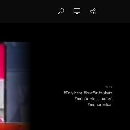
NEXT
#Eniyibest #kuaför #ankara
#münürerkekkuaförü
#münürönkan