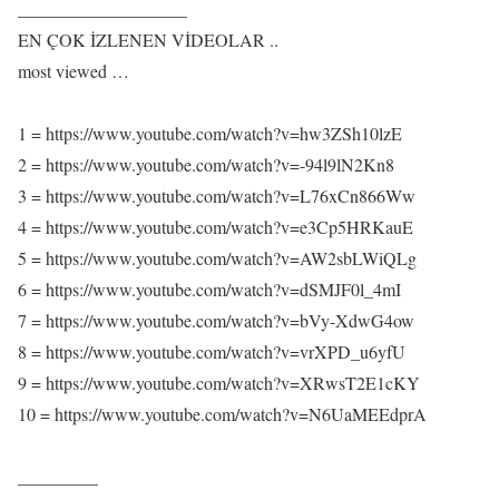
___________________
EN ÇOK İZLENEN VİDEOLAR ..
most viewed …
1 = https://www.youtube.com/watch?v=hw3ZSh10lzE
2 = https://www.youtube.com/watch?v=-94l9lN2Kn8
3 = https://www.youtube.com/watch?v=L76xCn866Ww
4 = https://www.youtube.com/watch?v=e3Cp5HRKauE
5 = https://www.youtube.com/watch?v=AW2sbLWiQLg
6 = https://www.youtube.com/watch?v=dSMJF0l_4mI
7 = https://www.youtube.com/watch?v=bVy-XdwG4ow
8 = https://www.youtube.com/watch?v=vrXPD_u6yfU
9 = https://www.youtube.com/watch?v=XRwsT2E1cKY
10 = https://www.youtube.com/watch?v=N6UaMEEdprA
_________