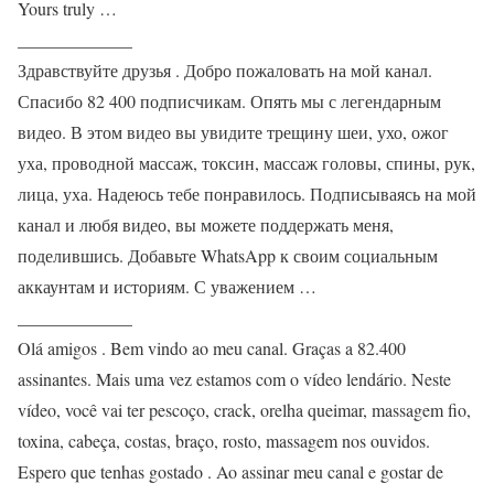
Yours truly …
_____________
Здравствуйте друзья . Добро пожаловать на мой канал.
Спасибо 82 400 подписчикам. Опять мы с легендарным
видео. В этом видео вы увидите трещину шеи, ухо, ожог
уха, проводной массаж, токсин, массаж головы, спины, рук,
лица, уха. Надеюсь тебе понравилось. Подписываясь на мой
канал и любя видео, вы можете поддержать меня,
поделившись. Добавьте WhatsApp к своим социальным
аккаунтам и историям. С уважением …
_____________
Olá amigos . Bem vindo ao meu canal. Graças a 82.400
assinantes. Mais uma vez estamos com o vídeo lendário. Neste
vídeo, você vai ter pescoço, crack, orelha queimar, massagem fio,
toxina, cabeça, costas, braço, rosto, massagem nos ouvidos.
Espero que tenhas gostado . Ao assinar meu canal e gostar de