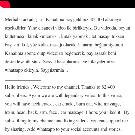
Merhaba arkadaşlar . Kanalıma hoş geldiniz. 82.400 aboneye
teşekkürler. Yine efsanevi video ile birlikteyiz. Bu videoda, boyun
kütletmesi , kulak kütlemesi , kulak yapmak , tel masajı, toksen ,
baş, sırt, kol, yüz kulak masajı olacak. Umarım beğenmişsindir .
Kanalıma abone olup videoları beğenerek, paylaşarak beni
destekleyebilirsiniz. Sosyal hesaplarınıza ve hikayelerinize
whatsapp ekleyin. Saygılarımla …
_______________
Hello friends . Welcome to my channel. Thanks to 82,400
subscribers. Again we are with legendary video. In this video,
you will have neck crack , ear crack , burn ear, wire massage,
toxin, head, back, arm, face , ear massage. I hope you liked it . By
subscribing to my channel and liking videos, you can support me
by sharing. Add whatsapp to your social accounts and stories.