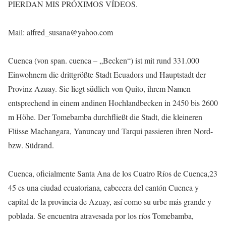
PIERDAN MIS PRÓXIMOS VÍDEOS.
Mail: alfred_susana@yahoo.com
Cuenca (von span. cuenca – „Becken“) ist mit rund 331.000
Einwohnern die drittgrößte Stadt Ecuadors und Hauptstadt der
Provinz Azuay. Sie liegt südlich von Quito, ihrem Namen
entsprechend in einem andinen Hochlandbecken in 2450 bis 2600
m Höhe. Der Tomebamba durchfließt die Stadt, die kleineren
Flüsse Machangara, Yanuncay und Tarqui passieren ihren Nord-
bzw. Südrand.
Cuenca, oficialmente Santa Ana de los Cuatro Ríos de Cuenca,2​3​
4​5​ es una ciudad ecuatoriana, cabecera del cantón Cuenca y
capital de la provincia de Azuay, así como su urbe más grande y
poblada. Se encuentra atravesada por los ríos Tomebamba,