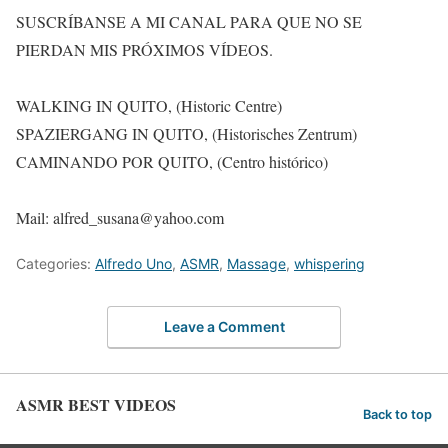
SUSCRÍBANSE A MI CANAL PARA QUE NO SE
PIERDAN MIS PRÓXIMOS VÍDEOS.
WALKING IN QUITO, (Historic Centre)
SPAZIERGANG IN QUITO, (Historisches Zentrum)
CAMINANDO POR QUITO, (Centro histórico)
Mail: alfred_susana@yahoo.com
Categories:
Alfredo Uno
,
ASMR
,
Massage
,
whispering
Leave a Comment
ASMR BEST VIDEOS
Back to top