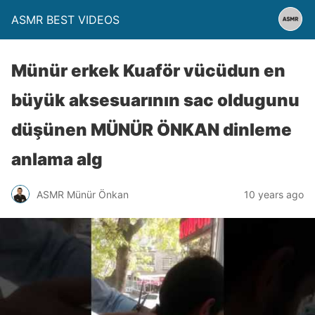
ASMR BEST VIDEOS
Münür erkek Kuaför vücüdun en
büyük aksesuarının sac oldugunu
düşünen MÜNÜR ÖNKAN dinleme
anlama alg
ASMR Münür Önkan
10 years ago